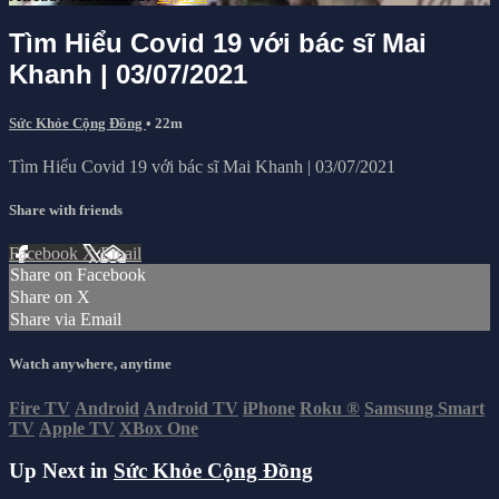
Tìm Hiểu Covid 19 với bác sĩ Mai
Khanh | 03/07/2021
Sức Khỏe Cộng Đồng
• 22m
Tìm Hiểu Covid 19 với bác sĩ Mai Khanh | 03/07/2021
Share with friends
Facebook
X
Email
Share on Facebook
Share on X
Share via Email
Watch anywhere, anytime
Fire TV
Android
Android TV
iPhone
Roku
®
Samsung Smart
TV
Apple TV
XBox One
Up Next in
Sức Khỏe Cộng Đồng