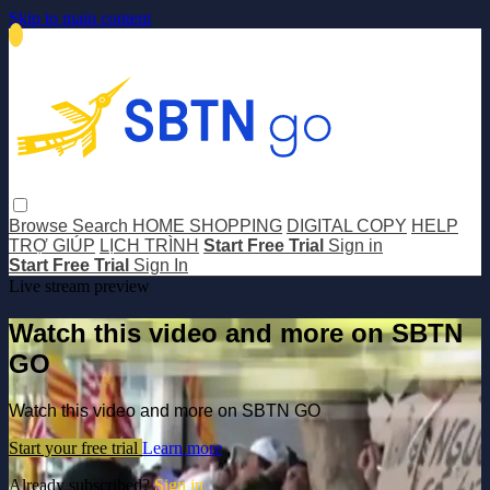
Skip to main content
Browse
Search
HOME SHOPPING
DIGITAL COPY
HELP
TRỢ GIÚP
LỊCH TRÌNH
Start Free Trial
Sign in
Start Free Trial
Sign In
Live stream preview
Watch this video and more on SBTN
GO
Watch this video and more on SBTN GO
Start your free trial
Learn more
Already subscribed?
Sign in