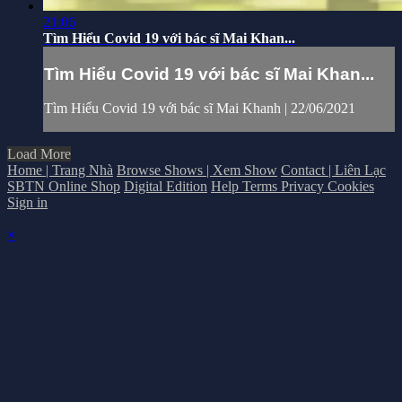
21:06
Tìm Hiểu Covid 19 với bác sĩ Mai Khan...
Tìm Hiểu Covid 19 với bác sĩ Mai Khan...
Tìm Hiểu Covid 19 với bác sĩ Mai Khanh | 22/06/2021
Load More
Home | Trang Nhà
Browse Shows | Xem Show
Contact | Liên Lạc
SBTN Online Shop
Digital Edition
Help
Terms
Privacy
Cookies
Sign in
×