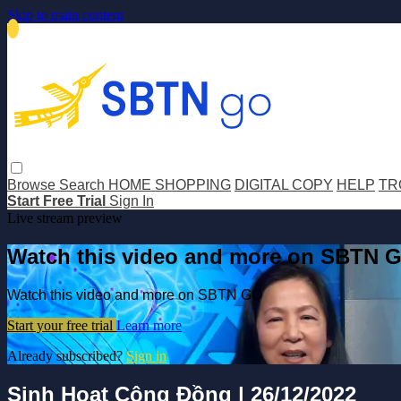
Skip to main content
Browse
Search
HOME SHOPPING
DIGITAL COPY
HELP
TR
Start Free Trial
Sign In
Live stream preview
Watch this video and more on SBTN 
Watch this video and more on SBTN GO
Start your free trial
Learn more
Already subscribed?
Sign in
Sinh Hoạt Cộng Đồng | 26/12/2022