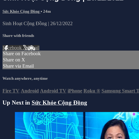
Sức Khỏe Cộng Đồng
• 24m
Sinh Hoạt Cộng Đồng | 26/12/2022
Share with friends
Facebook
X
Email
Share on Facebook
Share on X
Share via Email
Watch anywhere, anytime
Fire TV
Android
Android TV
iPhone
Roku
®
Samsung Smart 
Up Next in
Sức Khỏe Cộng Đồng