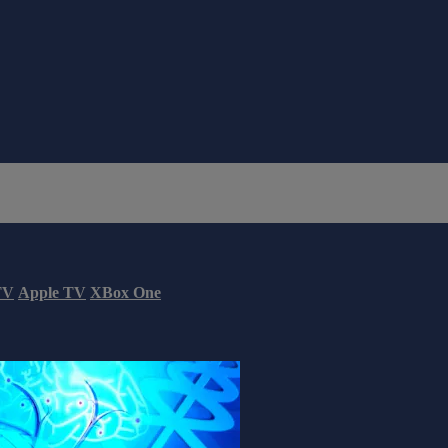
TV
Apple TV
XBox One