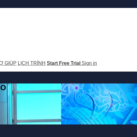
Ợ GIÚP
LỊCH TRÌNH
Start Free Trial
Sign in
GO