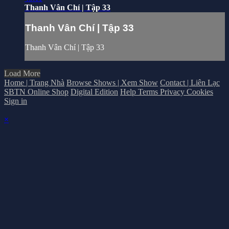
Thanh Vân Chí | Tập 33
Thanh Vân Chí | Tập 33
Thanh Vân Chí | Tập 33
Load More
Home | Trang Nhà
Browse Shows | Xem Show
Contact | Liên Lạc
SBTN Online Shop
Digital Edition
Help
Terms
Privacy
Cookies
Sign in
×