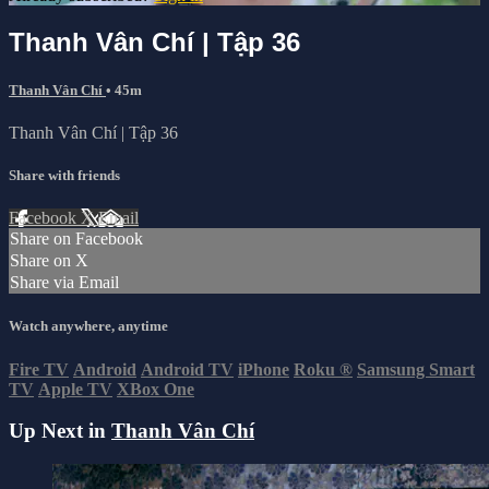
Thanh Vân Chí | Tập 36
Thanh Vân Chí
• 45m
Thanh Vân Chí | Tập 36
Share with friends
Facebook
X
Email
Share on Facebook
Share on X
Share via Email
Watch anywhere, anytime
Fire TV
Android
Android TV
iPhone
Roku
®
Samsung Smart
TV
Apple TV
XBox One
Up Next in
Thanh Vân Chí