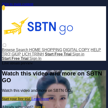
Skip to main content
Browse
Search
HOME SHOPPING
DIGITAL COPY
HELP
TRỢ GIÚP
LỊCH TRÌNH
Start Free Trial
Sign in
Start Free Trial
Sign In
Live stream preview
Watch this video and more on SBTN
GO
Watch this video and more on SBTN GO
Start your free trial
Learn more
Already subscribed?
Sign in