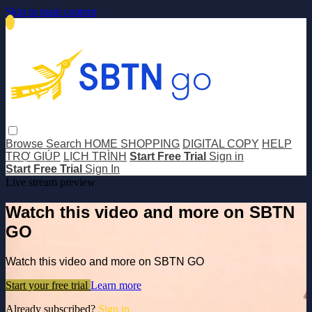
Skip to main content
Browse
Search
HOME SHOPPING
DIGITAL COPY
HELP
TRỢ GIÚP
LỊCH TRÌNH
Start Free Trial
Sign in
Start Free Trial
Sign In
Live stream preview
Watch this video and more on SBTN
GO
Watch this video and more on SBTN GO
Start your free trial
Learn more
Already subscribed?
Sign in