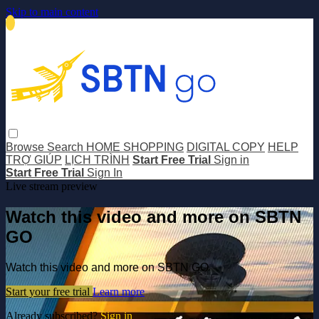
Skip to main content
Browse
Search
HOME SHOPPING
DIGITAL COPY
HELP
TRỢ GIÚP
LỊCH TRÌNH
Start Free Trial
Sign in
Start Free Trial
Sign In
Live stream preview
Watch this video and more on SBTN
GO
Watch this video and more on SBTN GO
Start your free trial
Learn more
Already subscribed?
Sign in