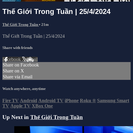
Thế Giới Trong Tuần | 25/4/2024
Thế Giới Trong Tuần
• 21m
Thế Giới Trong Tuần | 25/4/2024
Share with friends
Facebook
X
Email
Share on Facebook
Share on X
Share via Email
Watch anywhere, anytime
Fire TV
Android
Android TV
iPhone
Roku
®
Samsung Smart
TV
Apple TV
XBox One
Up Next in
Thế Giới Trong Tuần