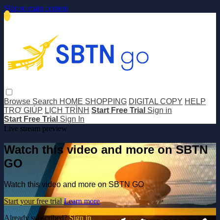
Skip to main content
Browse
Search
HOME SHOPPING
DIGITAL COPY
HELP
TRỢ GIÚP
LỊCH TRÌNH
Start Free Trial
Sign in
Start Free Trial
Sign In
Live stream preview
Watch this video and more on SBTN
GO
Watch this video and more on SBTN GO
Start your free trial
Learn more
Already subscribed?
Sign in