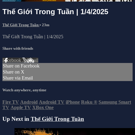
Thế Giới Trong Tuần | 1/4/2025
Thế Giới Trong Tuần
• 23m
Thế Giới Trong Tuần | 1/4/2025
Share with friends
Facebook
X
Email
Share on Facebook
Share on X
Share via Email
Watch anywhere, anytime
Fire TV
Android
Android TV
iPhone
Roku
®
Samsung Smart
TV
Apple TV
XBox One
Up Next in
Thế Giới Trong Tuần