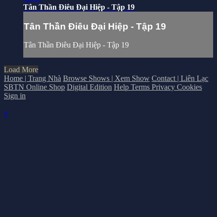
Tân Thần Điêu Đại Hiệp - Tập 19
Tân Thần Điêu Đại Hiệp - Tập 19
Tân Thần Điêu Đại Hiệp - Tập 19
Load More
Home | Trang Nhà
Browse Shows | Xem Show
Contact | Liên Lạc
SBTN Online Shop
Digital Edition
Help
Terms
Privacy
Cookies
Sign in
×