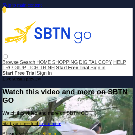
Skip to main content
Browse
Search
HOME SHOPPING
DIGITAL COPY
HELP
TRỢ GIÚP
LỊCH TRÌNH
Start Free Trial
Sign in
Start Free Trial
Sign In
Live stream preview
Watch this video and more on SBTN
GO
Watch this video and more on SBTN GO
Start your free trial
Learn more
Already subscribed?
Sign in