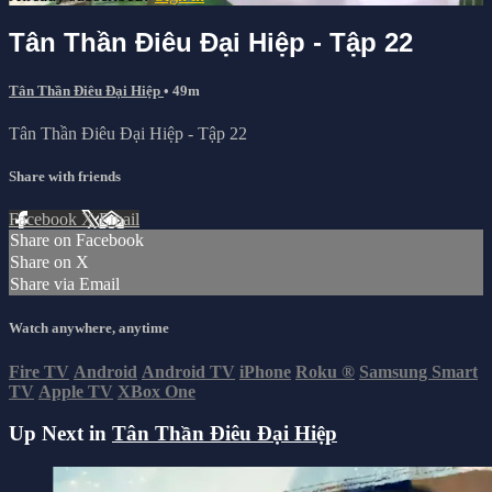
Tân Thần Điêu Đại Hiệp - Tập 22
Tân Thần Điêu Đại Hiệp
• 49m
Tân Thần Điêu Đại Hiệp - Tập 22
Share with friends
Facebook
X
Email
Share on Facebook
Share on X
Share via Email
Watch anywhere, anytime
Fire TV
Android
Android TV
iPhone
Roku
®
Samsung Smart
TV
Apple TV
XBox One
Up Next in
Tân Thần Điêu Đại Hiệp