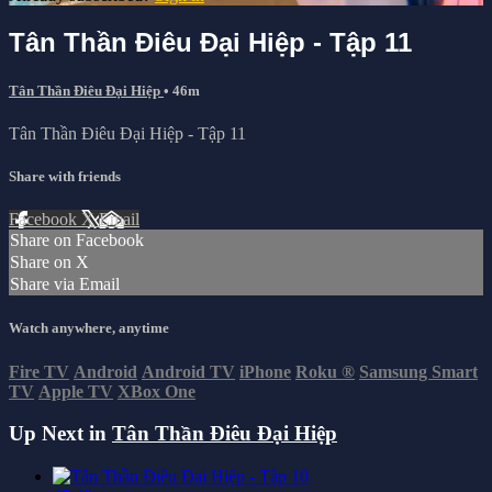
Tân Thần Điêu Đại Hiệp - Tập 11
Tân Thần Điêu Đại Hiệp
• 46m
Tân Thần Điêu Đại Hiệp - Tập 11
Share with friends
Facebook
X
Email
Share on Facebook
Share on X
Share via Email
Watch anywhere, anytime
Fire TV
Android
Android TV
iPhone
Roku
®
Samsung Smart
TV
Apple TV
XBox One
Up Next in
Tân Thần Điêu Đại Hiệp