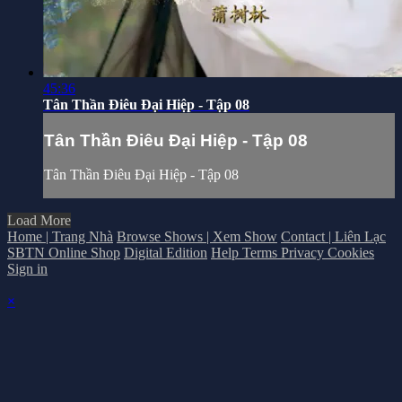
45:36
Tân Thần Điêu Đại Hiệp - Tập 08
Tân Thần Điêu Đại Hiệp - Tập 08
Tân Thần Điêu Đại Hiệp - Tập 08
Load More
Home | Trang Nhà
Browse Shows | Xem Show
Contact | Liên Lạc
SBTN Online Shop
Digital Edition
Help
Terms
Privacy
Cookies
Sign in
×