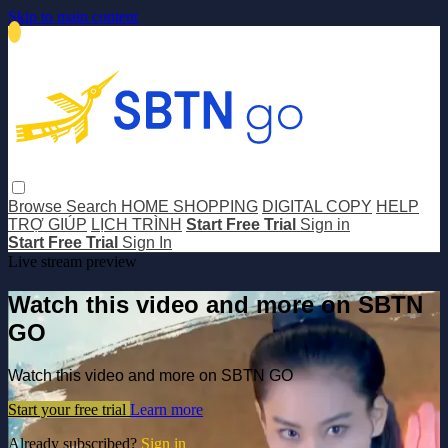
Skip to main content
Browse
Search
HOME SHOPPING
DIGITAL COPY
HELP
TRỢ GIÚP
LỊCH TRÌNH
Start Free Trial
Sign in
Start Free Trial
Sign In
Live stream preview
Watch this video and more on SBTN
GO
Watch this video and more on SBTN GO
Start your free trial
Learn more
Already subscribed?
Sign in