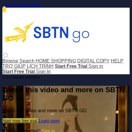
Skip to main content
Browse
Search
HOME SHOPPING
DIGITAL COPY
HELP
TRỢ GIÚP
LỊCH TRÌNH
Start Free Trial
Sign in
Start Free Trial
Sign In
Live stream preview
Watch this video and more on SBTN
GO
Watch this video and more on SBTN GO
Start your free trial
Learn more
Already subscribed?
Sign in