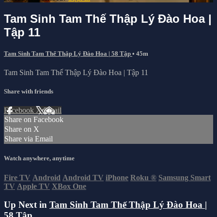
Tam Sinh Tam Thế Thập Lý Đào Hoa |
Tập 11
Tam Sinh Tam Thế Thập Lý Đào Hoa | 58 Tập
• 45m
Tam Sinh Tam Thế Thập Lý Đào Hoa | Tập 11
Share with friends
Facebook
X
Email
Share on Facebook
Share on X
Share via Email
Watch anywhere, anytime
Fire TV
Android
Android TV
iPhone
Roku
®
Samsung Smart
TV
Apple TV
XBox One
Up Next in
Tam Sinh Tam Thế Thập Lý Đào Hoa |
58 Tập