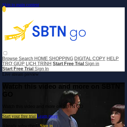
Skip to main content
Browse
Search
HOME SHOPPING
DIGITAL COPY
HELP
TRỢ GIÚP
LỊCH TRÌNH
Start Free Trial
Sign in
Start Free Trial
Sign In
Live stream preview
Watch this video and more on SBTN
GO
Watch this video and more on SBTN GO
Start your free trial
Learn more
Already subscribed?
Sign in