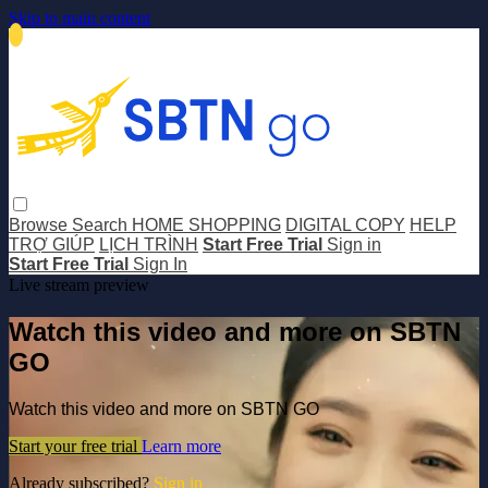
Skip to main content
Browse
Search
HOME SHOPPING
DIGITAL COPY
HELP
TRỢ GIÚP
LỊCH TRÌNH
Start Free Trial
Sign in
Start Free Trial
Sign In
Live stream preview
Watch this video and more on SBTN
GO
Watch this video and more on SBTN GO
Start your free trial
Learn more
Already subscribed?
Sign in