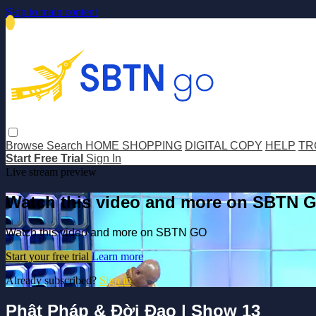
Skip to main content
Browse
Search
HOME SHOPPING
DIGITAL COPY
HELP
TR
Start Free Trial
Sign In
Live stream preview
Watch this video and more on SBTN 
Watch this video and more on SBTN GO
Start your free trial
Learn more
Already subscribed?
Sign in
Phật Pháp & Đời Đạo | Show 13