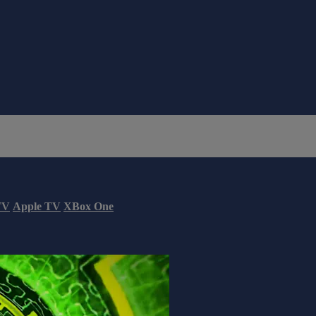
TV
Apple TV
XBox One