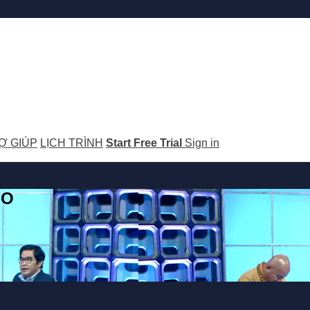
Ợ GIÚP
LỊCH TRÌNH
Start Free Trial
Sign in
GO