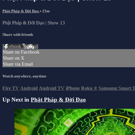
Phật Pháp & Đời Đạo
• 25m
Phật Pháp & Đời Đạo | Show 13
Share with friends
Facebook
X
Email
Share on Facebook
Share on X
Share via Email
Watch anywhere, anytime
Fire TV
Android
Android TV
iPhone
Roku
®
Samsung Smart 
Up Next in
Phật Pháp & Đời Đạo