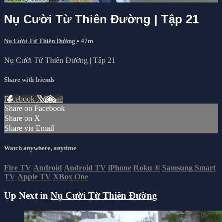
Nụ Cười Từ Thiên Đường | Tập 21
Nụ Cười Từ Thiên Đường
• 47m
Nụ Cười Từ Thiên Đường | Tập 21
Share with friends
Facebook
X
Email
Share on Facebook
Share on X
Share via Email
Watch anywhere, anytime
Fire TV
Android
Android TV
iPhone
Roku
®
Samsung Smart
TV
Apple TV
XBox One
Up Next in
Nụ Cười Từ Thiên Đường