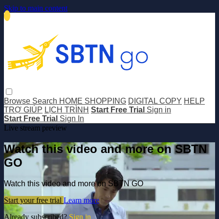
Skip to main content
Browse
Search
HOME SHOPPING
DIGITAL COPY
HELP
TRỢ GIÚP
LỊCH TRÌNH
Start Free Trial
Sign in
Start Free Trial
Sign In
Live stream preview
Watch this video and more on SBTN
GO
Watch this video and more on SBTN GO
Start your free trial
Learn more
Already subscribed?
Sign in