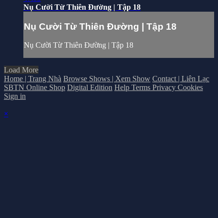
Nụ Cười Từ Thiên Đường | Tập 18
Nụ Cười Từ Thiên Đường | Tập 18
Nụ Cười Từ Thiên Đường | Tập 18
Load More
Home | Trang Nhà
Browse Shows | Xem Show
Contact | Liên Lạc
SBTN Online Shop
Digital Edition
Help
Terms
Privacy
Cookies
Sign in
×