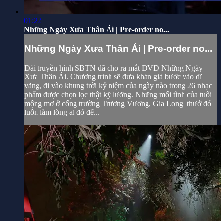
01:22
Những Ngày Xưa Thân Ái | Pre-order no...
Những Ngày Xưa Thân Ái | Pre-order no...
Đài truyền hình SBTN đã cho ra mắt DVD Những Ngày
Xưa Thân Ái. Chương trình sẽ đưa khán giả bước vào dĩ
vãng, đi vào khung trời kỷ niệm của ngày nào trong 26 nhạc
phẩm được chọn lọc thật kỹ lưỡng. Những mối tình của tuổi
mộng mơ ở cổng trường Trương Vương, Gia Long, thưở đó
luôn làm lòng ai đó đế...