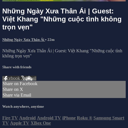
Những Ngày Xưa Thân Ái | Guest:
Việt Khang "Những cuộc tình không
trọn vẹn"
Những Ngày Xưa Thân Ái
• 22m
Những Ngày Xưa Thân Ái | Guest: Việt Khang "Những cuộc tình
không trọn vẹn"
Share with friends
Facebook
X
Email
Share on Facebook
Share on X
Share via Email
Watch anywhere, anytime
Fire TV
Android
Android TV
iPhone
Roku
®
Samsung Smart
TV
Apple TV
XBox One