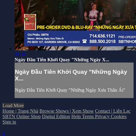
01:36
Ngày Đầu Tiên Khởi Quay "Những Ngày X...
Ngày Đầu Tiên Khởi Quay "Những Ngày
X...
Ngày Đầu Tiên Khởi Quay "Những Ngày Xưa Thân Ái"
Load More
Home | Trang Nhà
Browse Shows | Xem Show
Contact | Liên Lạc
SBTN Online Shop
Digital Edition
Help
Terms
Privacy
Cookies
Sign in
×