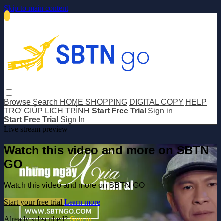
Skip to main content
Browse
Search
HOME SHOPPING
DIGITAL COPY
HELP
TRỢ GIÚP
LỊCH TRÌNH
Start Free Trial
Sign in
Start Free Trial
Sign In
Live stream preview
Watch this video and more on SBTN
GO
Watch this video and more on SBTN GO
Start your free trial
Learn more
Already subscribed?
Sign in