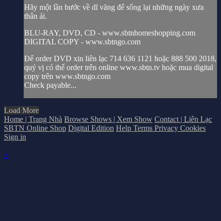
Hãy một lần bước về dĩ vãng để sống lại những ngày xưa
thân ái.
BLU-RAY, DVD, CD - www.sbtnhomeshopping.com
DIGITAL COPY - www.sbtngo.com
Để order DVD xin liên lạc 714 636 1121 hoặc 888 500 2018,
quý vị có thể order trên online www.sbtn.tv hoặc mua digital
copy trên www.sbtngo.com
Check payable...
Load More
Home | Trang Nhà
Browse Shows | Xem Show
Contact | Liên Lạc
SBTN Online Shop
Digital Edition
Help
Terms
Privacy
Cookies
Sign in
×