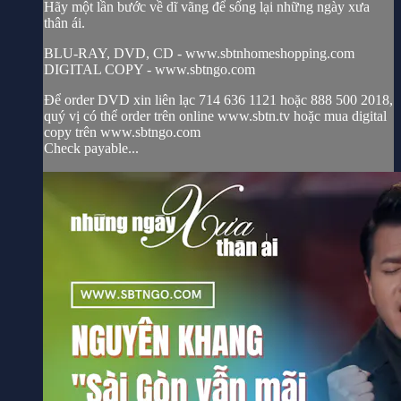
Hãy một lần bước về dĩ vãng để sống lại những ngày xưa
thân ái.
BLU-RAY, DVD, CD - www.sbtnhomeshopping.com
DIGITAL COPY - www.sbtngo.com
Để order DVD xin liên lạc 714 636 1121 hoặc 888 500 2018,
quý vị có thể order trên online www.sbtn.tv hoặc mua digital
copy trên www.sbtngo.com
Check payable...