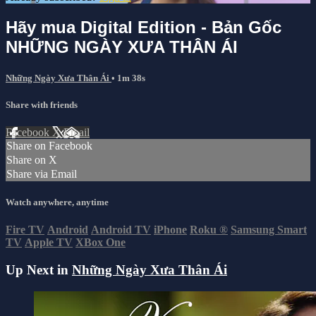
Hãy mua Digital Edition - Bản Gốc
NHỮNG NGÀY XƯA THÂN ÁI
Những Ngày Xưa Thân Ái
• 1m 38s
Share with friends
Facebook
X
Email
Share on Facebook
Share on X
Share via Email
Watch anywhere, anytime
Fire TV
Android
Android TV
iPhone
Roku
®
Samsung Smart
TV
Apple TV
XBox One
Up Next in
Những Ngày Xưa Thân Ái