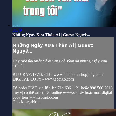
31:49
Những Ngày Xưa Thân Ái | Guest: Nguyê...
Những Ngày Xưa Thân Ái | Guest:
Nguyê...
Hãy một lần bước về dĩ vãng để sống lại những ngày xưa
thân ái.
BLU-RAY, DVD, CD - www.sbtnhomeshopping.com
DIGITAL COPY - www.sbtngo.com
Để order DVD xin liên lạc 714 636 1121 hoặc 888 500 2018,
quý vị có thể order trên online www.sbtn.tv hoặc mua digital
copy trên www.sbtngo.com
Check payable...