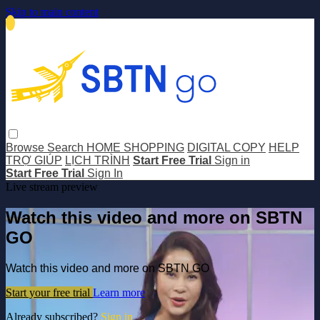
Skip to main content
Browse
Search
HOME SHOPPING
DIGITAL COPY
HELP
TRỢ GIÚP
LỊCH TRÌNH
Start Free Trial
Sign in
Start Free Trial
Sign In
Live stream preview
Watch this video and more on SBTN
GO
Watch this video and more on SBTN GO
Start your free trial
Learn more
Already subscribed?
Sign in