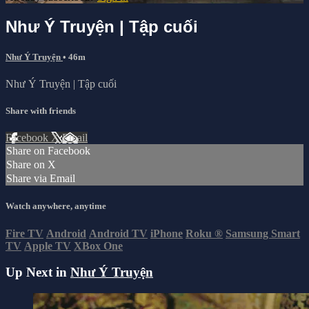
Như Ý Truyện | Tập cuối
Như Ý Truyện
• 46m
Như Ý Truyện | Tập cuối
Share with friends
Facebook
X
Email
Share on Facebook
Share on X
Share via Email
Watch anywhere, anytime
Fire TV
Android
Android TV
iPhone
Roku
®
Samsung Smart
TV
Apple TV
XBox One
Up Next in
Như Ý Truyện