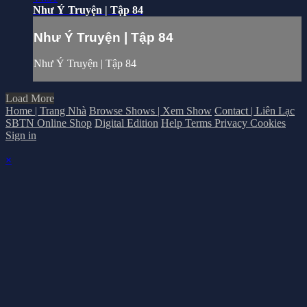
Như Ý Truyện | Tập 84
Như Ý Truyện | Tập 84
Như Ý Truyện | Tập 84
Load More
Home | Trang Nhà
Browse Shows | Xem Show
Contact | Liên Lạc
SBTN Online Shop
Digital Edition
Help
Terms
Privacy
Cookies
Sign in
×