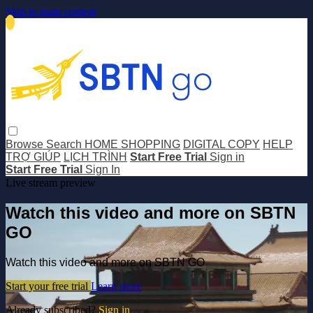
Skip to main content
Browse
Search
HOME SHOPPING
DIGITAL COPY
HELP
TRỢ GIÚP
LỊCH TRÌNH
Start Free Trial
Sign in
Start Free Trial
Sign In
Live stream preview
Watch this video and more on SBTN
GO
Watch this video and more on SBTN GO
Start your free trial
Learn more
Already subscribed?
Sign in