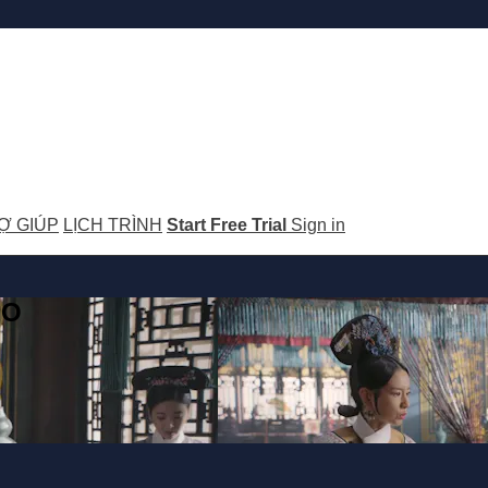
Ợ GIÚP
LỊCH TRÌNH
Start Free Trial
Sign in
GO