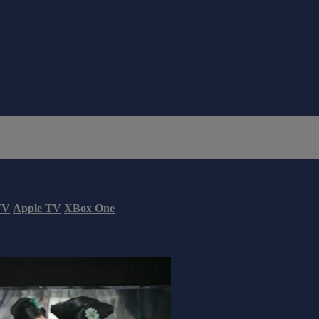
TV
Apple TV
XBox One