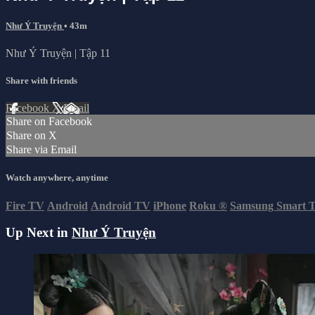
Như Ý Truyện
• 43m
Như Ý Truyện | Tập 11
Share with friends
Facebook
X
Email
Share on Facebook
Share on X
Share via Email
Watch anywhere, anytime
Fire TV
Android
Android TV
iPhone
Roku
®
Samsung Smart 
Up Next in
Như Ý Truyện