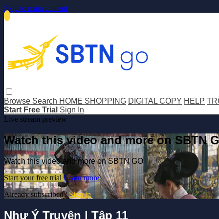
Skip to main content
Browse
Search
HOME SHOPPING
DIGITAL COPY
HELP
TR
Start Free Trial
Sign In
Live stream preview
Watch this video and more on SBTN 
Watch this video and more on SBTN GO
Start your free trial
Learn more
Already subscribed?
Sign in
Như Ý Truyện | Tập 11