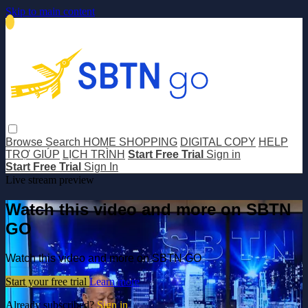
Skip to main content
Browse
Search
HOME SHOPPING
DIGITAL COPY
HELP
TRỢ GIÚP
LỊCH TRÌNH
Start Free Trial
Sign in
Start Free Trial
Sign In
Live stream preview
Watch this video and more on SBTN
GO
Watch this video and more on SBTN GO
Start your free trial
Learn more
Already subscribed?
Sign in