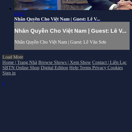
24:13
Nhân Quyền Cho Việt Nam | Guest: Lê V...
Nhân Quyền Cho Việt Nam | Guest: Lê V...
Nhân Quyền Cho Việt Nam | Guest: Lê Văn Sơn
Load More
Home | Trang Nhà
Browse Shows | Xem Show
Contact | Liên Lạc
SBTN Online Shop
Digital Edition
Help
Terms
Privacy
Cookies
Sign in
×