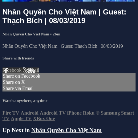
Nhân Quyền Cho Việt Nam | Guest:
Thạch Bích | 08/03/2019
Nhân Quyền Cho Việt Nam
• 26m
Nhân Quyền Cho Việt Nam | Guest: Thạch Bích | 08/03/2019
Share with friends
Facebook
X
Email
Share on Facebook
Share on X
Share via Email
Watch anywhere, anytime
Fire TV
Android
Android TV
iPhone
Roku
®
Samsung Smart
TV
Apple TV
XBox One
Up Next in
Nhân Quyền Cho Việt Nam