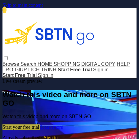
Skip to main content
Browse
Search
HOME SHOPPING
DIGITAL COPY
HELP
TRỢ GIÚP
LỊCH TRÌNH
Start Free Trial
Sign in
Start Free Trial
Sign In
Live stream preview
Watch this video and more on SBTN
GO
Watch this video and more on SBTN GO
Start your free trial
Learn more
Already subscribed?
Sign in