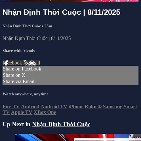
Nhận Định Thời Cuộc | 8/11/2025
Nhận Định Thời Cuộc
• 25m
Nhận Định Thời Cuộc | 8/11/2025
Share with friends
Facebook
X
Email
Share on Facebook
Share on X
Share via Email
Watch anywhere, anytime
Fire TV
Android
Android TV
iPhone
Roku
®
Samsung Smart
TV
Apple TV
XBox One
Up Next in
Nhận Định Thời Cuộc