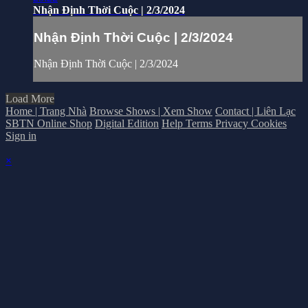
Nhận Định Thời Cuộc | 2/3/2024
Nhận Định Thời Cuộc | 2/3/2024
Nhận Định Thời Cuộc | 2/3/2024
Load More
Home | Trang Nhà
Browse Shows | Xem Show
Contact | Liên Lạc
SBTN Online Shop
Digital Edition
Help
Terms
Privacy
Cookies
Sign in
×