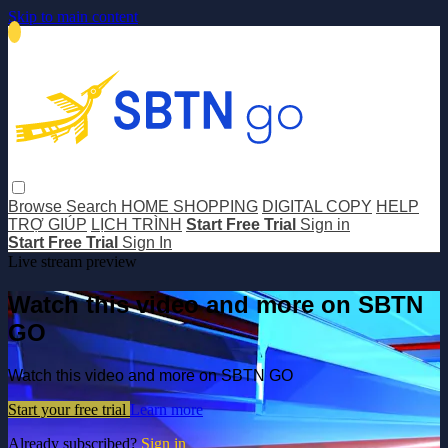
Skip to main content
Browse
Search
HOME SHOPPING
DIGITAL COPY
HELP
TRỢ GIÚP
LỊCH TRÌNH
Start Free Trial
Sign in
Start Free Trial
Sign In
Live stream preview
Watch this video and more on SBTN
GO
Watch this video and more on SBTN GO
Start your free trial
Learn more
Already subscribed?
Sign in