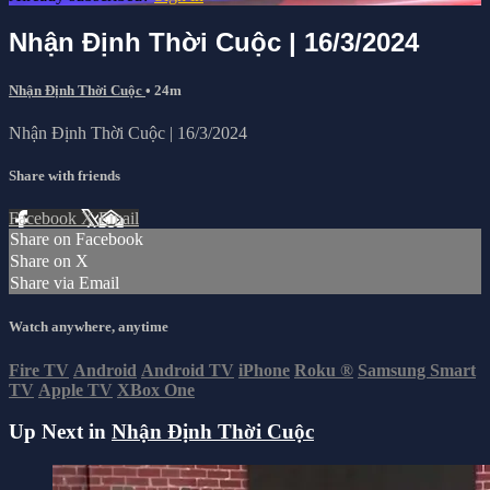
Nhận Định Thời Cuộc | 16/3/2024
Nhận Định Thời Cuộc
• 24m
Nhận Định Thời Cuộc | 16/3/2024
Share with friends
Facebook
X
Email
Share on Facebook
Share on X
Share via Email
Watch anywhere, anytime
Fire TV
Android
Android TV
iPhone
Roku
®
Samsung Smart
TV
Apple TV
XBox One
Up Next in
Nhận Định Thời Cuộc