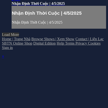
Nhận Định Thời Cuộc | 4/5/2025
Nhận Định Thời Cuộc | 4/5/2025
Nhận Định Thời Cuộc | 4/5/2025
Load More
Home | Trang Nhà
Browse Shows | Xem Show
Contact | Liên Lạc
SBTN Online Shop
Digital Edition
Help
Terms
Privacy
Cookies
Sign in
×