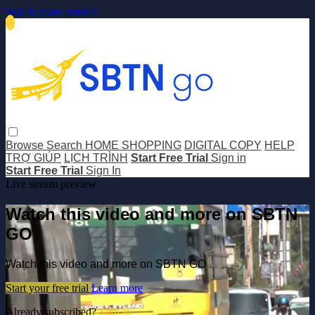
Skip to main content
Browse
Search
HOME SHOPPING
DIGITAL COPY
HELP
TRỢ GIÚP
LỊCH TRÌNH
Start Free Trial
Sign in
Start Free Trial
Sign In
Live stream preview
Watch this video and more on SBTN
GO
Watch this video and more on SBTN GO
Start your free trial
Learn more
Already subscribed?
Sign in