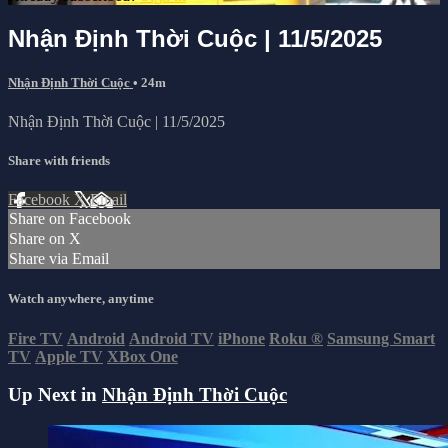
Nhận Định Thời Cuộc | 11/5/2025
Nhận Định Thời Cuộc
• 24m
Nhận Định Thời Cuộc | 11/5/2025
Share with friends
Facebook
X
Email
Share on Facebook
Share on X
Share via Email
Watch anywhere, anytime
Fire TV
Android
Android TV
iPhone
Roku
®
Samsung Smart
TV
Apple TV
XBox One
Up Next in
Nhận Định Thời Cuộc