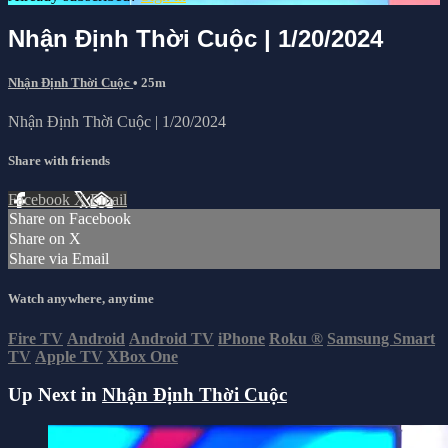
Nhận Định Thời Cuộc | 1/20/2024
Nhận Định Thời Cuộc
• 25m
Nhận Định Thời Cuộc | 1/20/2024
Share with friends
Facebook
X
Email
Share on Facebook
Share on X
Share via Email
Watch anywhere, anytime
Fire TV
Android
Android TV
iPhone
Roku
®
Samsung Smart
TV
Apple TV
XBox One
Up Next in
Nhận Định Thời Cuộc