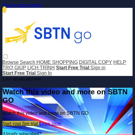
Skip to main content
Browse
Search
HOME SHOPPING
DIGITAL COPY
HELP
TRỢ GIÚP
LỊCH TRÌNH
Start Free Trial
Sign in
Start Free Trial
Sign In
Live stream preview
Watch this video and more on SBTN
GO
Watch this video and more on SBTN GO
Start your free trial
Learn more
Already subscribed?
Sign in