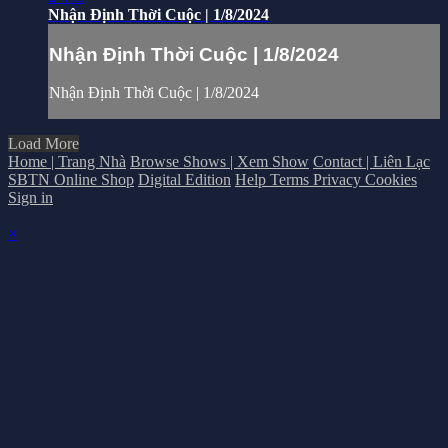
Nhận Định Thời Cuộc | 1/8/2024
Nhận Định Thời Cuộc | 1/8/2024
Nhận Định Thời Cuộc | 1/8/2024
Load More
Home | Trang Nhà
Browse Shows | Xem Show
Contact | Liên Lạc
SBTN Online Shop
Digital Edition
Help
Terms
Privacy
Cookies
Sign in
×