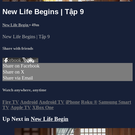
New Life Begins | Tập 9
New Life Begin
• 49m
New Life Begins | Tập 9
Share with friends
Facebook
X
Email
Share on Facebook
Share on X
Share via Email
Watch anywhere, anytime
Fire TV
Android
Android TV
iPhone
Roku
®
Samsung Smart
TV
Apple TV
XBox One
Up Next in
New Life Begin