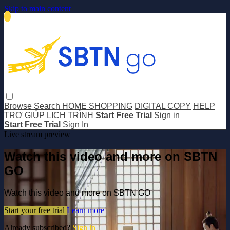
Skip to main content
Browse
Search
HOME SHOPPING
DIGITAL COPY
HELP
TRỢ GIÚP
LỊCH TRÌNH
Start Free Trial
Sign in
Start Free Trial
Sign In
Live stream preview
Watch this video and more on SBTN
GO
Watch this video and more on SBTN GO
Start your free trial
Learn more
Already subscribed?
Sign in