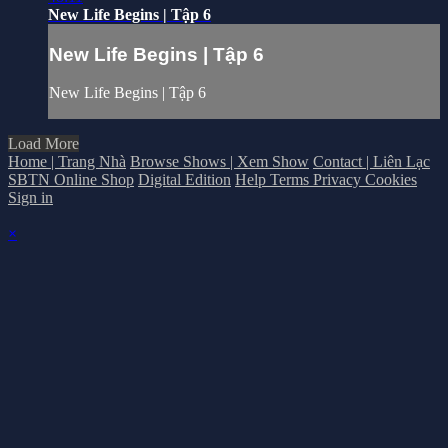
New Life Begins | Tập 6
New Life Begins | Tập 6
New Life Begins | Tập 6
Load More
Home | Trang Nhà
Browse Shows | Xem Show
Contact | Liên Lạc
SBTN Online Shop
Digital Edition
Help
Terms
Privacy
Cookies
Sign in
×