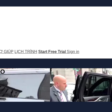
Ợ GIÚP
LỊCH TRÌNH
Start Free Trial
Sign in
GO