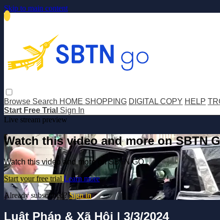
Skip to main content
Browse
Search
HOME SHOPPING
DIGITAL COPY
HELP
TR
Start Free Trial
Sign In
Live stream preview
Watch this video and more on SBTN 
Watch this video and more on SBTN GO
Start your free trial
Learn more
Already subscribed?
Sign in
Luật Pháp & Xã Hội | 3/3/2024