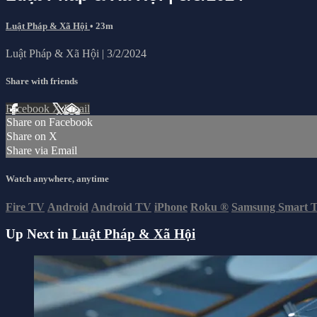
Luật Pháp & Xã Hội
• 23m
Luật Pháp & Xã Hội | 3/2/2024
Share with friends
Facebook
X
Email
Share on Facebook
Share on X
Share via Email
Watch anywhere, anytime
Fire TV
Android
Android TV
iPhone
Roku
®
Samsung Smart 
Up Next in
Luật Pháp & Xã Hội