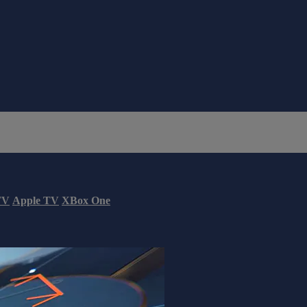
TV
Apple TV
XBox One