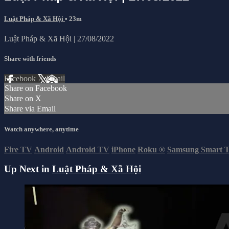
Luật Pháp & Xã Hội
• 23m
Luật Pháp & Xã Hội | 27/08/2022
Share with friends
Facebook
X
Email
Share on Facebook
Share on X
Share via Email
Watch anywhere, anytime
Fire TV
Android
Android TV
iPhone
Roku
®
Samsung Smart 
Up Next in
Luật Pháp & Xã Hội