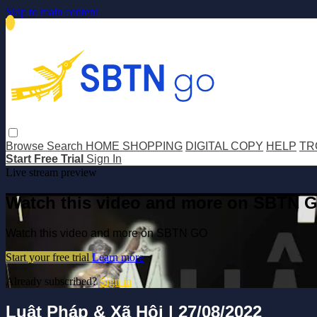
Skip to main content
Browse
Search
HOME SHOPPING
DIGITAL COPY
HELP
TR
Start Free Trial
Sign In
Live stream preview
Watch this video and more on SBTN 
Watch this video and more on SBTN GO
Start your free trial
Learn more
Already subscribed?
Sign in
Luật Pháp & Xã Hội | 27/08/2022