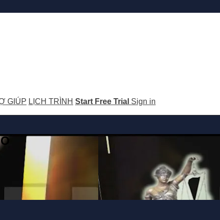
Ợ GIÚP
LỊCH TRÌNH
Start Free Trial
Sign in
GO