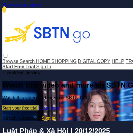
Skip to main content
Browse
Search
HOME SHOPPING
DIGITAL COPY
HELP
TR
Start Free Trial
Sign In
Live stream preview
Watch this video and more on SBTN 
Watch this video and more on SBTN GO
Start your free trial
Learn more
Already subscribed?
Sign in
Luật Pháp & Xã Hội | 20/12/2025