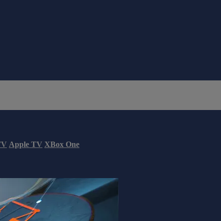
TV
Apple TV
XBox One