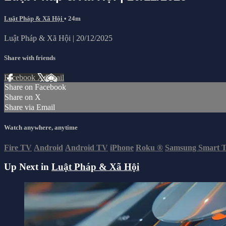
Luật Pháp & Xã Hội
• 24m
Luật Pháp & Xã Hội | 20/12/2025
Share with friends
Facebook
X
Email
Share on Facebook
Share on X
Share via Email
Watch anywhere, anytime
Fire TV
Android
Android TV
iPhone
Roku
®
Samsung Smart 
Up Next in
Luật Pháp & Xã Hội