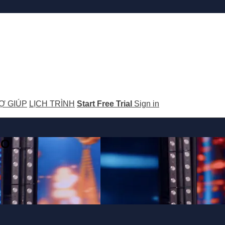
Ợ GIÚP
LỊCH TRÌNH
Start Free Trial
Sign in
GO