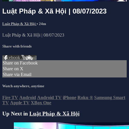
Luật Pháp & Xã Hội | 08/07/2023
Luật Pháp & Xã Hội
• 24m
Luật Pháp & Xã Hội | 08/07/2023
Share with friends
Facebook
X
Email
Share on Facebook
Share on X
Share via Email
Watch anywhere, anytime
Fire TV
Android
Android TV
iPhone
Roku
®
Samsung Smart
TV
Apple TV
XBox One
Up Next in
Luật Pháp & Xã Hội