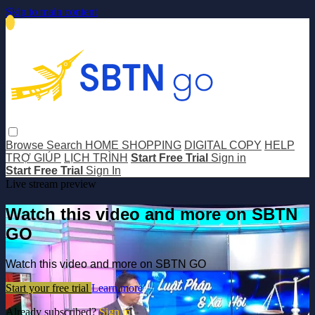
Skip to main content
Browse
Search
HOME SHOPPING
DIGITAL COPY
HELP
TRỢ GIÚP
LỊCH TRÌNH
Start Free Trial
Sign in
Start Free Trial
Sign In
Live stream preview
Watch this video and more on SBTN
GO
Watch this video and more on SBTN GO
Start your free trial
Learn more
Already subscribed?
Sign in