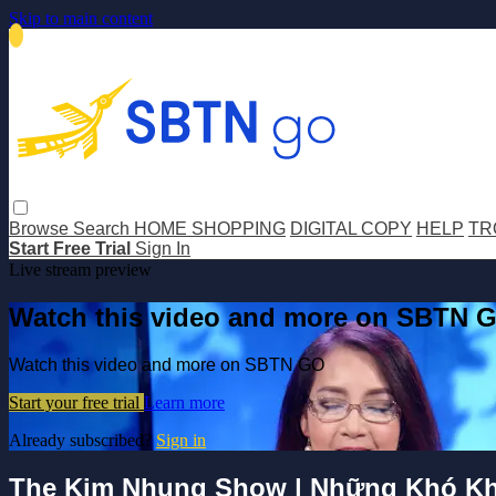
Skip to main content
Browse
Search
HOME SHOPPING
DIGITAL COPY
HELP
TR
Start Free Trial
Sign In
Live stream preview
Watch this video and more on SBTN 
Watch this video and more on SBTN GO
Start your free trial
Learn more
Already subscribed?
Sign in
The Kim Nhung Show | Những Khó Kh