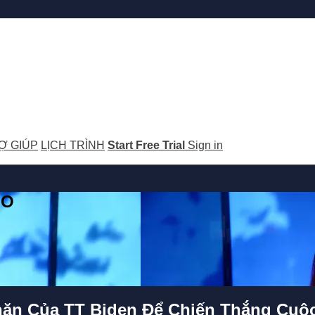
Ợ GIÚP
LỊCH TRÌNH
Start Free Trial
Sign in
GO
ăn Của TT Biden Để Chiến Thắng Cuộ