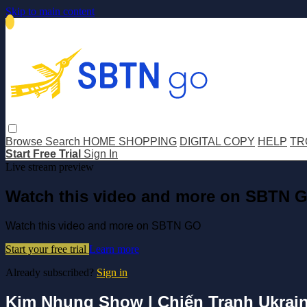
Skip to main content
Browse
Search
HOME SHOPPING
DIGITAL COPY
HELP
TR
Start Free Trial
Sign In
Live stream preview
Watch this video and more on SBTN 
Watch this video and more on SBTN GO
Start your free trial
Learn more
Already subscribed?
Sign in
Kim Nhung Show | Chiến Tranh Ukraine