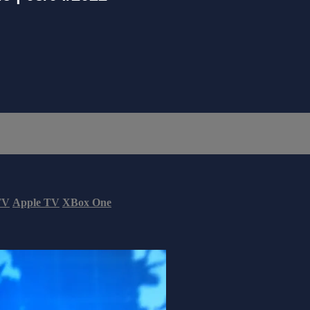
TV
Apple TV
XBox One