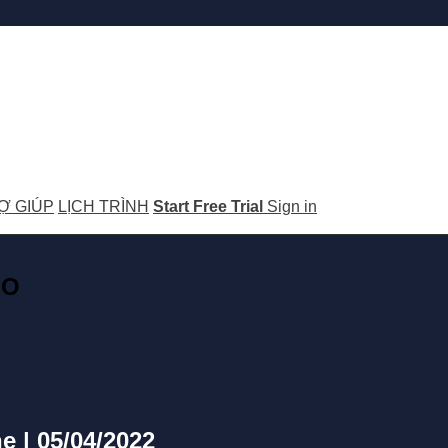
Ợ GIÚP
LỊCH TRÌNH
Start Free Trial
Sign in
GO
 | 05/04/2022