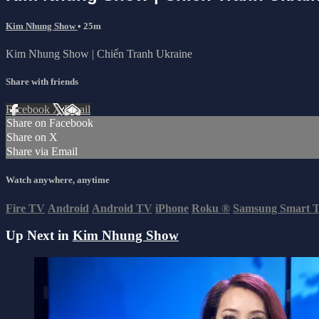
Kim Nhung Show
• 25m
Kim Nhung Show | Chiến Tranh Ukraine
Share with friends
Facebook
X
Email
Share on Facebook
Share on X
Share via Email
Watch anywhere, anytime
Fire TV
Android
Android TV
iPhone
Roku
®
Samsung Smart 
Up Next in
Kim Nhung Show