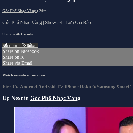
Góc Phố Nhạc Vàng
• 26m
Góc Phố Nhạc Vàng | Show 54 - Lưu Gia Bảo
Share with friends
Facebook
X
Email
Share on Facebook
Share on X
Share via Email
Watch anywhere, anytime
Fire TV
Android
Android TV
iPhone
Roku
®
Samsung Smart 
Up Next in
Góc Phố Nhạc Vàng