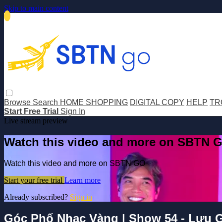
Skip to main content
Browse
Search
HOME SHOPPING
DIGITAL COPY
HELP
TR
Start Free Trial
Sign In
Live stream preview
Watch this video and more on SBTN 
Watch this video and more on SBTN GO
Start your free trial
Learn more
Already subscribed?
Sign in
Góc Phố Nhạc Vàng | Show 54 - Lưu 