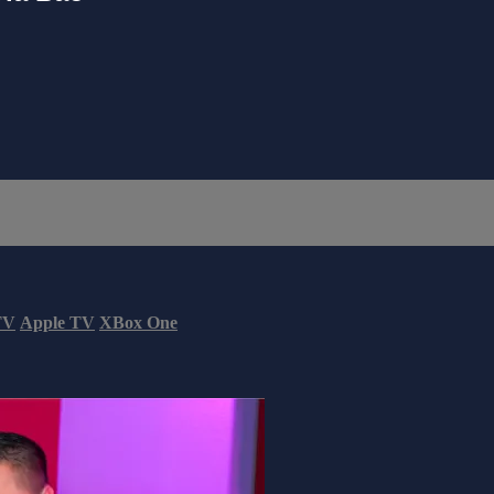
TV
Apple TV
XBox One