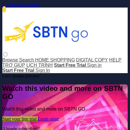
Skip to main content
Browse
Search
HOME SHOPPING
DIGITAL COPY
HELP
TRỢ GIÚP
LỊCH TRÌNH
Start Free Trial
Sign in
Start Free Trial
Sign In
Live stream preview
Watch this video and more on SBTN
GO
Watch this video and more on SBTN GO
Start your free trial
Learn more
Already subscribed?
Sign in