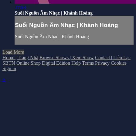
27:03
Suối Nguồn Âm Nhạc | Khánh Hoàng
Suối Nguồn Âm Nhạc | Khánh Hoàng
Suối Nguồn Âm Nhạc | Khánh Hoàng
Load More
Home | Trang Nhà
Browse Shows | Xem Show
Contact | Liên Lạc
SBTN Online Shop
Digital Edition
Help
Terms
Privacy
Cookies
Sign in
×