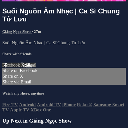
Suối Nguồn Âm Nhạc | Ca Sĩ Chung
Tử Lưu
Giáng Ngọc Show
• 27m
Suối Nguồn Âm Nhạc | Ca Sĩ Chung Tử Lưu
Share with friends
Facebook
X
Email
Share on Facebook
Share on X
Share via Email
Watch anywhere, anytime
Fire TV
Android
Android TV
iPhone
Roku
®
Samsung Smart
TV
Apple TV
XBox One
Up Next in
Giáng Ngọc Show