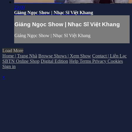
23:00
Giáng Ngọc Show | Nhạc Sĩ Việt Khang
Giáng Ngọc Show | Nhạc Sĩ Việt Khang
Giáng Ngọc Show | Nhạc Sĩ Việt Khang
Load More
Home | Trang Nhà
Browse Shows | Xem Show
Contact | Liên Lạc
SBTN Online Shop
Digital Edition
Help
Terms
Privacy
Cookies
Sign in
×