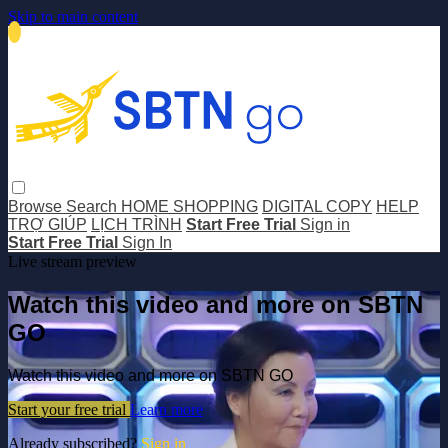
Skip to main content
Browse
Search
HOME SHOPPING
DIGITAL COPY
HELP
TRỢ GIÚP
LỊCH TRÌNH
Start Free Trial
Sign in
Start Free Trial
Sign In
Live stream preview
Watch this video and more on SBTN
GO
Watch this video and more on SBTN GO
Start your free trial
Learn more
Already subscribed?
Sign in