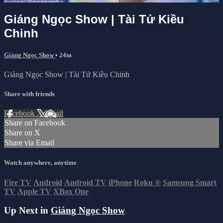
Giáng Ngọc Show | Tài Tử Kiều
Chinh
Giáng Ngọc Show
• 24m
Giáng Ngọc Show | Tài Tử Kiều Chinh
Share with friends
Facebook
X
Email
Share on Facebook
Share on X
Share via Email
Watch anywhere, anytime
Fire TV
Android
Android TV
iPhone
Roku
®
Samsung Smart
TV
Apple TV
XBox One
Up Next in
Giáng Ngọc Show