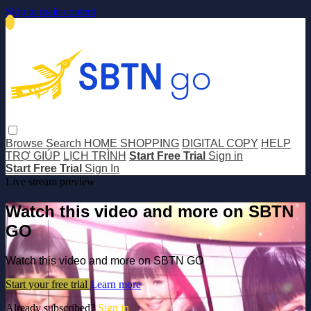
Skip to main content
Browse
Search
HOME SHOPPING
DIGITAL COPY
HELP
TRỢ GIÚP
LỊCH TRÌNH
Start Free Trial
Sign in
Start Free Trial
Sign In
Live stream preview
Watch this video and more on SBTN
GO
Watch this video and more on SBTN GO
Start your free trial
Learn more
Already subscribed?
Sign in