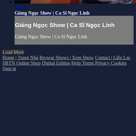
24:23
Giáng Ngọc Show | Ca Sĩ Ngọc Linh
Giáng Ngọc Show | Ca Sĩ Ngọc Linh
Giáng Ngọc Show | Ca Sĩ Ngọc Linh
Load More
Home | Trang Nhà
Browse Shows | Xem Show
Contact | Liên Lạc
SBTN Online Shop
Digital Edition
Help
Terms
Privacy
Cookies
Sign in
×