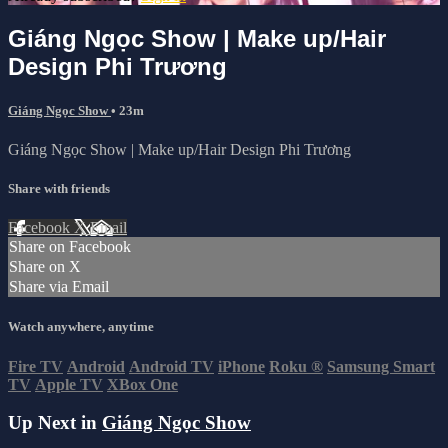
Giáng Ngọc Show | Make up/Hair
Design Phi Trương
Giáng Ngọc Show
• 23m
Giáng Ngọc Show | Make up/Hair Design Phi Trương
Share with friends
Facebook
X
Email
Share on Facebook
Share on X
Share via Email
Watch anywhere, anytime
Fire TV
Android
Android TV
iPhone
Roku
®
Samsung Smart
TV
Apple TV
XBox One
Up Next in
Giáng Ngọc Show