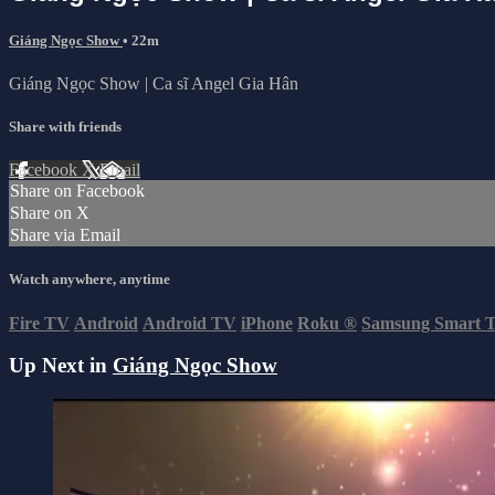
Giáng Ngọc Show
• 22m
Giáng Ngọc Show | Ca sĩ Angel Gia Hân
Share with friends
Facebook
X
Email
Share on Facebook
Share on X
Share via Email
Watch anywhere, anytime
Fire TV
Android
Android TV
iPhone
Roku
®
Samsung Smart 
Up Next in
Giáng Ngọc Show