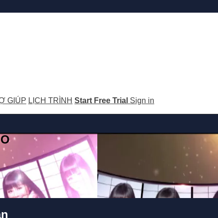
Ợ GIÚP
LỊCH TRÌNH
Start Free Trial
Sign in
GO
ân