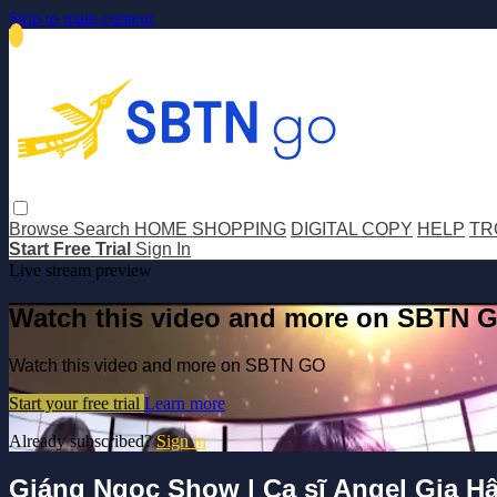
Skip to main content
Browse
Search
HOME SHOPPING
DIGITAL COPY
HELP
TR
Start Free Trial
Sign In
Live stream preview
Watch this video and more on SBTN 
Watch this video and more on SBTN GO
Start your free trial
Learn more
Already subscribed?
Sign in
Giáng Ngọc Show | Ca sĩ Angel Gia H