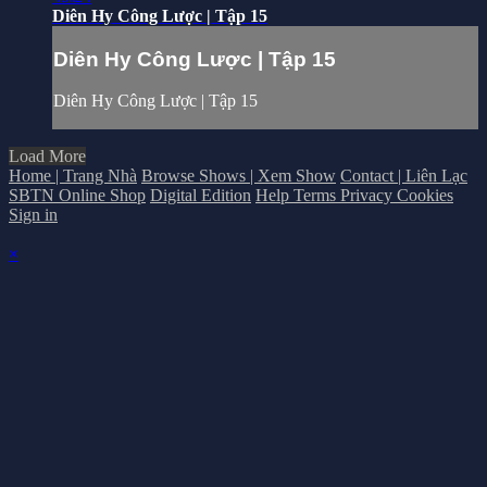
Diên Hy Công Lược | Tập 15
Diên Hy Công Lược | Tập 15
Diên Hy Công Lược | Tập 15
Load More
Home | Trang Nhà
Browse Shows | Xem Show
Contact | Liên Lạc
SBTN Online Shop
Digital Edition
Help
Terms
Privacy
Cookies
Sign in
×