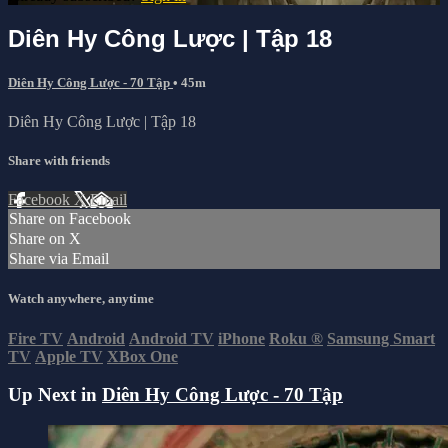
Diên Hy Công Lược | Tập 18
Diên Hy Công Lược - 70 Tập
• 45m
Diên Hy Công Lược | Tập 18
Share with friends
Facebook
X
Email
Share on Facebook
Share on X
Share via Email
Watch anywhere, anytime
Fire TV
Android
Android TV
iPhone
Roku
®
Samsung Smart
TV
Apple TV
XBox One
Up Next in
Diên Hy Công Lược - 70 Tập