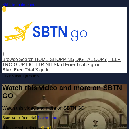
Skip to main content
Browse
Search
HOME SHOPPING
DIGITAL COPY
HELP
TRỢ GIÚP
LỊCH TRÌNH
Start Free Trial
Sign in
Start Free Trial
Sign In
Live stream preview
Watch this video and more on SBTN
GO
Watch this video and more on SBTN GO
Start your free trial
Learn more
Already subscribed?
Sign in