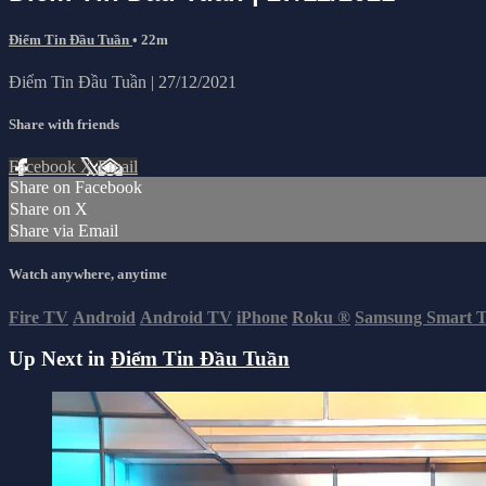
Điểm Tin Đầu Tuần
• 22m
Điểm Tin Đầu Tuần | 27/12/2021
Share with friends
Facebook
X
Email
Share on Facebook
Share on X
Share via Email
Watch anywhere, anytime
Fire TV
Android
Android TV
iPhone
Roku
®
Samsung Smart 
Up Next in
Điểm Tin Đầu Tuần