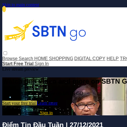
Skip to main content
Browse
Search
HOME SHOPPING
DIGITAL COPY
HELP
TR
Start Free Trial
Sign In
Live stream preview
Watch this video and more on SBTN 
Watch this video and more on SBTN GO
Start your free trial
Learn more
Already subscribed?
Sign in
Điểm Tin Đầu Tuần | 27/12/2021