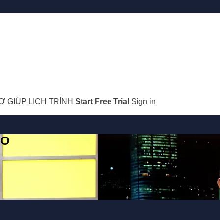
Ợ GIÚP
LỊCH TRÌNH
Start Free Trial
Sign in
GO