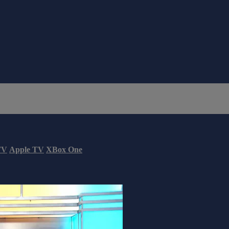
TV
Apple TV
XBox One