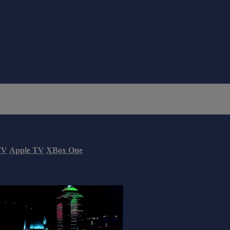
TV
Apple TV
XBox One