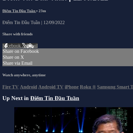
Điểm Tin Đầu Tuần
• 23m
Điểm Tin Đầu Tuần | 12/09/2022
Share with friends
Facebook
X
Email
Share on Facebook
Share on X
Share via Email
Watch anywhere, anytime
Fire TV
Android
Android TV
iPhone
Roku
®
Samsung Smart 
Up Next in
Điểm Tin Đầu Tuần