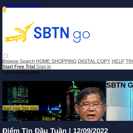
Skip to main content
Browse
Search
HOME SHOPPING
DIGITAL COPY
HELP
TR
Start Free Trial
Sign In
Live stream preview
Watch this video and more on SBTN 
Watch this video and more on SBTN GO
Start your free trial
Learn more
Already subscribed?
Sign in
Điểm Tin Đầu Tuần | 12/09/2022