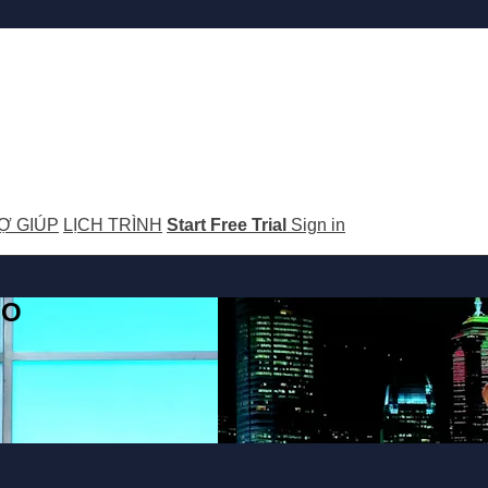
Ợ GIÚP
LỊCH TRÌNH
Start Free Trial
Sign in
GO