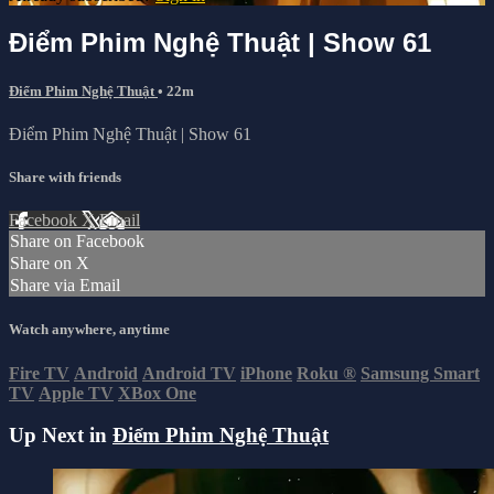
Điểm Phim Nghệ Thuật | Show 61
Điểm Phim Nghệ Thuật
• 22m
Điểm Phim Nghệ Thuật | Show 61
Share with friends
Facebook
X
Email
Share on Facebook
Share on X
Share via Email
Watch anywhere, anytime
Fire TV
Android
Android TV
iPhone
Roku
®
Samsung Smart
TV
Apple TV
XBox One
Up Next in
Điểm Phim Nghệ Thuật