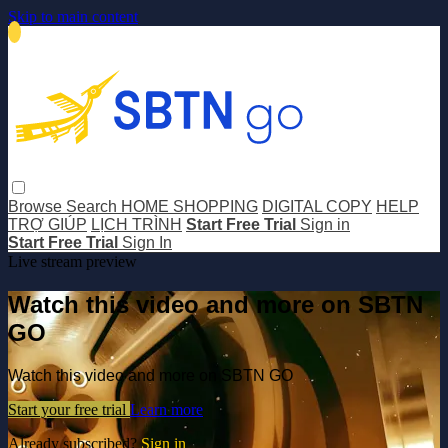
Skip to main content
Browse
Search
HOME SHOPPING
DIGITAL COPY
HELP
TRỢ GIÚP
LỊCH TRÌNH
Start Free Trial
Sign in
Start Free Trial
Sign In
Live stream preview
Watch this video and more on SBTN
GO
Watch this video and more on SBTN GO
Start your free trial
Learn more
Already subscribed?
Sign in