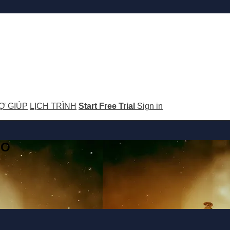
Ợ GIÚP
LỊCH TRÌNH
Start Free Trial
Sign in
GO