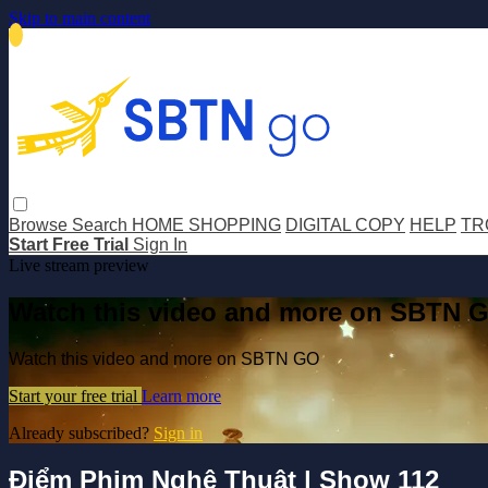
Skip to main content
Browse
Search
HOME SHOPPING
DIGITAL COPY
HELP
TR
Start Free Trial
Sign In
Live stream preview
Watch this video and more on SBTN 
Watch this video and more on SBTN GO
Start your free trial
Learn more
Already subscribed?
Sign in
Điểm Phim Nghệ Thuật | Show 112