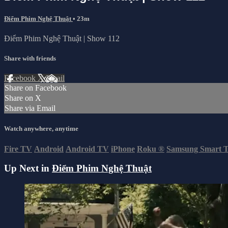
Điểm Phim Nghệ Thuật
• 23m
Điểm Phim Nghệ Thuật | Show 112
Share with friends
Facebook
X
Email
Share on Facebook
Share on X
Share via Email
Watch anywhere, anytime
Fire TV
Android
Android TV
iPhone
Roku
®
Samsung Smart 
Up Next in
Điểm Phim Nghệ Thuật