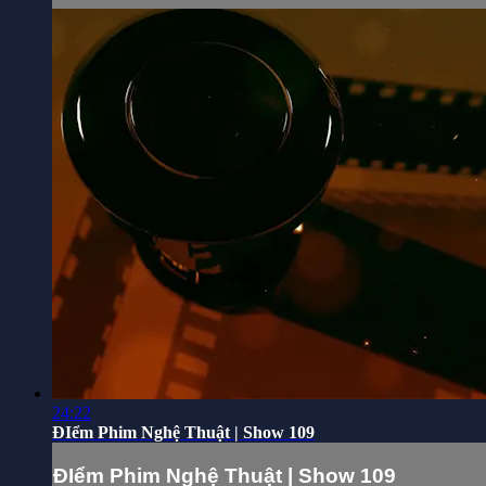
24:22
ĐIểm Phim Nghệ Thuật | Show 109
ĐIểm Phim Nghệ Thuật | Show 109