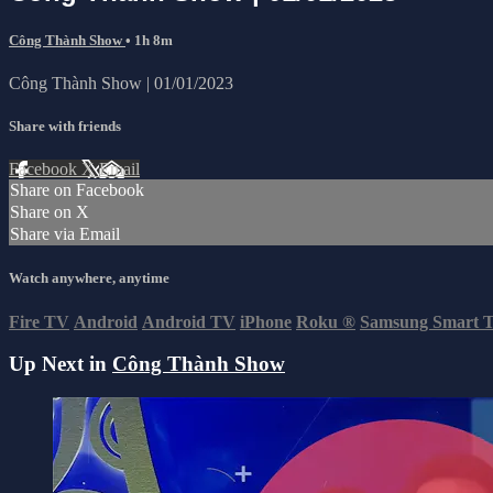
Công Thành Show
• 1h 8m
Công Thành Show | 01/01/2023
Share with friends
Facebook
X
Email
Share on Facebook
Share on X
Share via Email
Watch anywhere, anytime
Fire TV
Android
Android TV
iPhone
Roku
®
Samsung Smart 
Up Next in
Công Thành Show