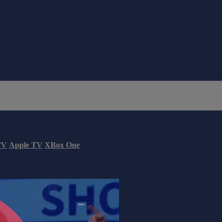
TV
Apple TV
XBox One