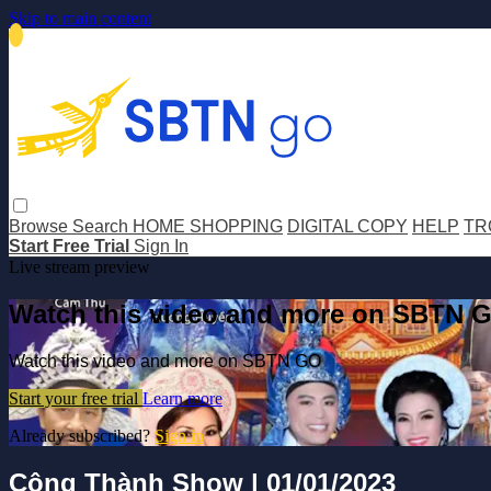
Skip to main content
Browse
Search
HOME SHOPPING
DIGITAL COPY
HELP
TR
Start Free Trial
Sign In
Live stream preview
Watch this video and more on SBTN 
Watch this video and more on SBTN GO
Start your free trial
Learn more
Already subscribed?
Sign in
Công Thành Show | 01/01/2023