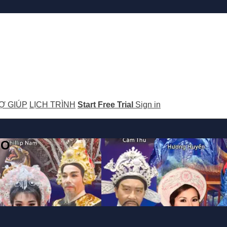
Ợ GIÚP
LỊCH TRÌNH
Start Free Trial
Sign in
GO