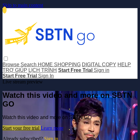
Skip to main content
Browse
Search
HOME SHOPPING
DIGITAL COPY
HELP
TRỢ GIÚP
LỊCH TRÌNH
Start Free Trial
Sign in
Start Free Trial
Sign In
Live stream preview
Watch this video and more on SBTN
GO
Watch this video and more on SBTN GO
Start your free trial
Learn more
Already subscribed?
Sign in