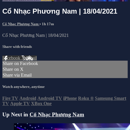
Cổ Nhạc Phương Nam | 18/04/2021
Cổ Nhạc Phương Nam
• 1h 17m
Cổ Nhạc Phương Nam | 18/04/2021
Share with friends
Facebook
X
Email
Share on Facebook
Share on X
Share via Email
Watch anywhere, anytime
Fire TV
Android
Android TV
iPhone
Roku
®
Samsung Smart
TV
Apple TV
XBox One
Up Next in
Cổ Nhạc Phương Nam