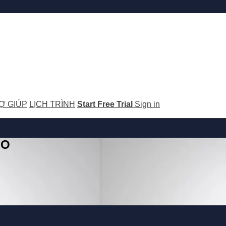
Ợ GIÚP
LỊCH TRÌNH
Start Free Trial
Sign in
GO