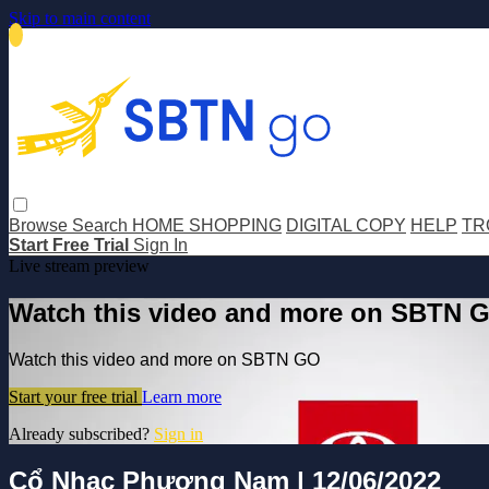
Skip to main content
Browse
Search
HOME SHOPPING
DIGITAL COPY
HELP
TR
Start Free Trial
Sign In
Live stream preview
Watch this video and more on SBTN 
Watch this video and more on SBTN GO
Start your free trial
Learn more
Already subscribed?
Sign in
Cổ Nhạc Phương Nam | 12/06/2022