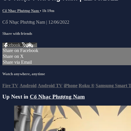
Cổ Nhạc Phương Nam
• 1h 19m
Cổ Nhạc Phương Nam | 12/06/2022
Share with friends
Facebook
X
Email
Share on Facebook
Share on X
Share via Email
Watch anywhere, anytime
Fire TV
Android
Android TV
iPhone
Roku
®
Samsung Smart 
Up Next in
Cổ Nhạc Phương Nam