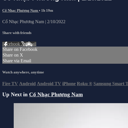
Cổ Nhạc Phương Nam
• 1h 19m
Cổ Nhạc Phương Nam | 2/10/2022
Share with friends
Facebook
X
Email
Share on Facebook
Share on X
Share via Email
Watch anywhere, anytime
Fire TV
Android
Android TV
iPhone
Roku
®
Samsung Smart 
Up Next in
Cổ Nhạc Phương Nam