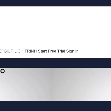
Ợ GIÚP
LỊCH TRÌNH
Start Free Trial
Sign in
GO