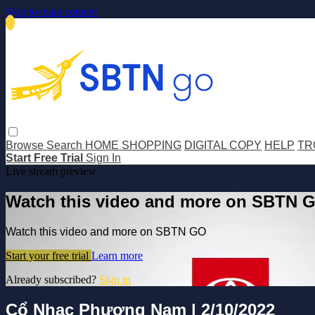
Skip to main content
Browse
Search
HOME SHOPPING
DIGITAL COPY
HELP
TR
Start Free Trial
Sign In
Live stream preview
Watch this video and more on SBTN 
Watch this video and more on SBTN GO
Start your free trial
Learn more
Already subscribed?
Sign in
Cổ Nhạc Phương Nam | 2/10/2022