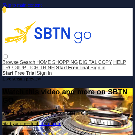
Skip to main content
Browse
Search
HOME SHOPPING
DIGITAL COPY
HELP
TRỢ GIÚP
LỊCH TRÌNH
Start Free Trial
Sign in
Start Free Trial
Sign In
Live stream preview
Watch this video and more on SBTN
GO
Watch this video and more on SBTN GO
Start your free trial
Learn more
Already subscribed?
Sign in