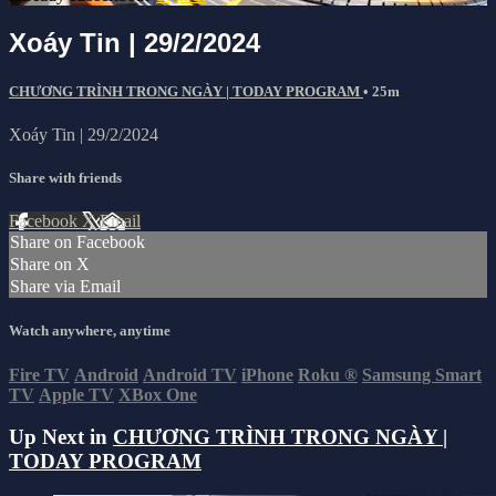
Xoáy Tin | 29/2/2024
CHƯƠNG TRÌNH TRONG NGÀY | TODAY PROGRAM
• 25m
Xoáy Tin | 29/2/2024
Share with friends
Facebook
X
Email
Share on Facebook
Share on X
Share via Email
Watch anywhere, anytime
Fire TV
Android
Android TV
iPhone
Roku
®
Samsung Smart
TV
Apple TV
XBox One
Up Next in
CHƯƠNG TRÌNH TRONG NGÀY |
TODAY PROGRAM