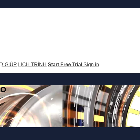
Ợ GIÚP
LỊCH TRÌNH
Start Free Trial
Sign in
GO