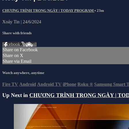
CHƯƠNG TRÌNH TRONG NGÀY | TODAY PROGRAM
• 23m
Xoáy Tin | 24/6/2024
Share with friends
Facebook
X
Email
Share on Facebook
Share on X
Share via Email
Watch anywhere, anytime
Fire TV
Android
Android TV
iPhone
Roku
®
Samsung Smart 
Up Next in
CHƯƠNG TRÌNH TRONG NGÀY | TO