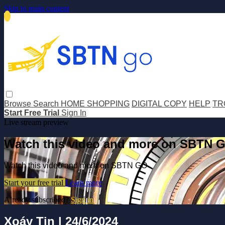
Skip to main content
Browse
Search
HOME SHOPPING
DIGITAL COPY
HELP
TR
Start Free Trial
Sign In
Live stream preview
Watch this video and more on SBTN 
Watch this video and more on SBTN GO
Start your free trial
Learn more
Already subscribed?
Sign in
Xoáy Tin | 24/6/2024