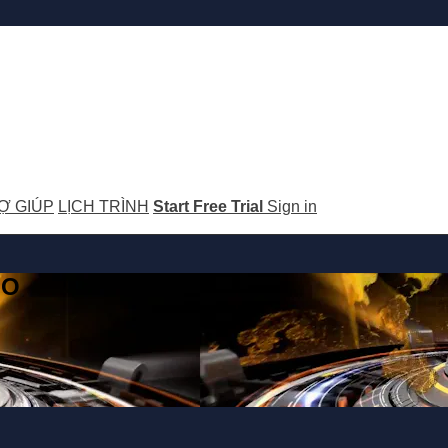
Ợ GIÚP
LỊCH TRÌNH
Start Free Trial
Sign in
GO