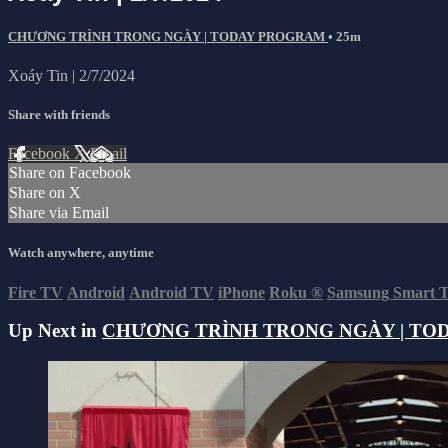
CHƯƠNG TRÌNH TRONG NGÀY | TODAY PROGRAM
• 25m
Xoáy Tin | 2/7/2024
Share with friends
Facebook
X
Email
Share on Facebook
Share on X
Share via Email
Watch anywhere, anytime
Fire TV
Android
Android TV
iPhone
Roku
®
Samsung Smart 
Up Next in
CHƯƠNG TRÌNH TRONG NGÀY | TO