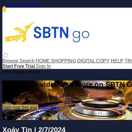
Skip to main content
Browse
Search
HOME SHOPPING
DIGITAL COPY
HELP
TR
Start Free Trial
Sign In
Live stream preview
Watch this video and more on SBTN 
Watch this video and more on SBTN GO
Start your free trial
Learn more
Already subscribed?
Sign in
Xoáy Tin | 2/7/2024