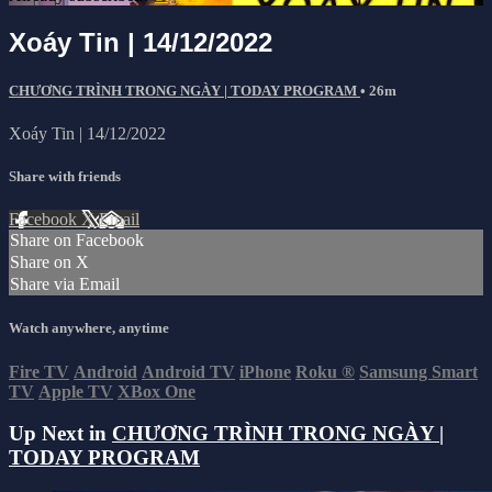
Xoáy Tin | 14/12/2022
CHƯƠNG TRÌNH TRONG NGÀY | TODAY PROGRAM
• 26m
Xoáy Tin | 14/12/2022
Share with friends
Facebook
X
Email
Share on Facebook
Share on X
Share via Email
Watch anywhere, anytime
Fire TV
Android
Android TV
iPhone
Roku
®
Samsung Smart
TV
Apple TV
XBox One
Up Next in
CHƯƠNG TRÌNH TRONG NGÀY |
TODAY PROGRAM