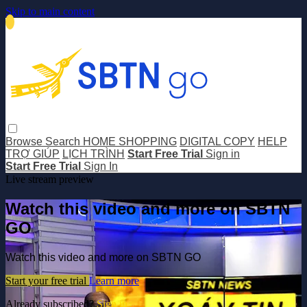
Skip to main content
Browse
Search
HOME SHOPPING
DIGITAL COPY
HELP
TRỢ GIÚP
LỊCH TRÌNH
Start Free Trial
Sign in
Start Free Trial
Sign In
Live stream preview
Watch this video and more on SBTN
GO
Watch this video and more on SBTN GO
Start your free trial
Learn more
Already subscribed?
Sign in