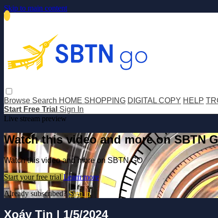
Skip to main content
Browse
Search
HOME SHOPPING
DIGITAL COPY
HELP
TR
Start Free Trial
Sign In
Live stream preview
Watch this video and more on SBTN 
Watch this video and more on SBTN GO
Start your free trial
Learn more
Already subscribed?
Sign in
Xoáy Tin | 1/5/2024