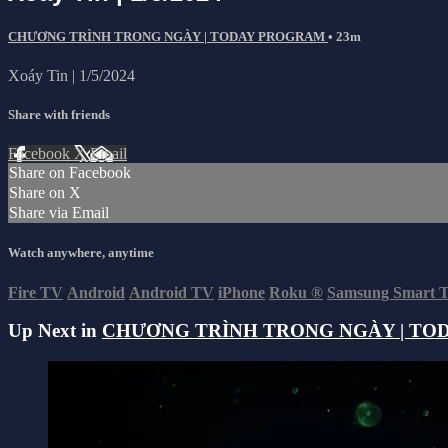
CHƯƠNG TRÌNH TRONG NGÀY | TODAY PROGRAM
• 23m
Xoáy Tin | 1/5/2024
Share with friends
Facebook
X
Email
Share on Facebook
Share on X
Share via Email
Watch anywhere, anytime
Fire TV
Android
Android TV
iPhone
Roku
®
Samsung Smart 
Up Next in
CHƯƠNG TRÌNH TRONG NGÀY | TO