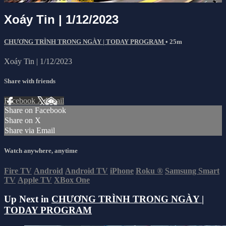
Xoáy Tin | 1/12/2023
CHƯƠNG TRÌNH TRONG NGÀY | TODAY PROGRAM
• 25m
Xoáy Tin | 1/12/2023
Share with friends
Facebook
X
Email
Share on Facebook
Share on X
Share via Email
Watch anywhere, anytime
Fire TV
Android
Android TV
iPhone
Roku
®
Samsung Smart
TV
Apple TV
XBox One
Up Next in
CHƯƠNG TRÌNH TRONG NGÀY |
TODAY PROGRAM