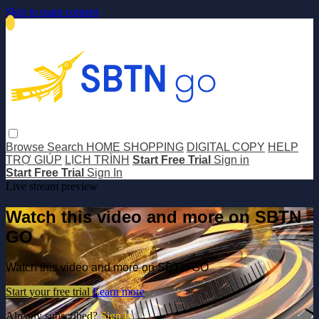
Skip to main content
Browse
Search
HOME SHOPPING
DIGITAL COPY
HELP
TRỢ GIÚP
LỊCH TRÌNH
Start Free Trial
Sign in
Start Free Trial
Sign In
Live stream preview
Watch this video and more on SBTN
GO
Watch this video and more on SBTN GO
Start your free trial
Learn more
Already subscribed?
Sign in