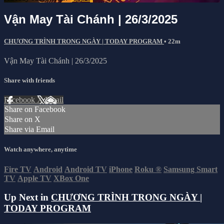
Vận May Tài Chánh | 26/3/2025
CHƯƠNG TRÌNH TRONG NGÀY | TODAY PROGRAM
• 22m
Vận May Tài Chánh | 26/3/2025
Share with friends
Facebook
X
Email
Share on Facebook
Share on X
Share via Email
Watch anywhere, anytime
Fire TV
Android
Android TV
iPhone
Roku
®
Samsung Smart
TV
Apple TV
XBox One
Up Next in
CHƯƠNG TRÌNH TRONG NGÀY |
TODAY PROGRAM