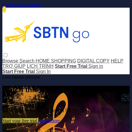
Skip to main content
Browse
Search
HOME SHOPPING
DIGITAL COPY
HELP
TRỢ GIÚP
LỊCH TRÌNH
Start Free Trial
Sign in
Start Free Trial
Sign In
Live stream preview
Watch this video and more on SBTN
GO
Watch this video and more on SBTN GO
Start your free trial
Learn more
Already subscribed?
Sign in